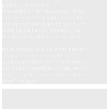
geleitet und wertvolle
Praxiserfahrungen gesammelt. Ich bin
eine absolute Schokoladen-Liebhaberin
und eine Abnehm-Expertin durch und
durch (ja, die beiden letztgenannten
Punkte passen wirklich zusammen).
Ich zeige Ihnen, wie Sie lernen können
an sich zu denken, nebenbei
automatisch abnehmen und anderen
den Stinkefinger zeigen können, wenn
es darum geht, zu allem immer "Ja und
Amen" zu sagen.