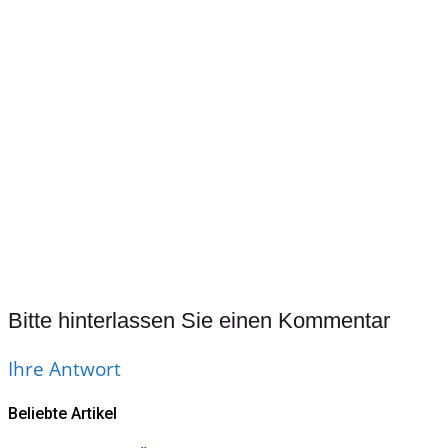
verändert hat – ohne
Sorgen. Berichten Sie mir
dann – ich freue mich über
Ihre Rückmeldung!
Bitte hinterlassen Sie einen Kommentar
Ihre Antwort
Beliebte Artikel