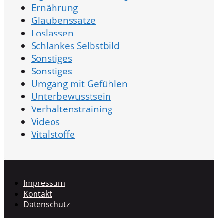
Ernährung
Glaubenssätze
Loslassen
Schlankes Selbstbild
Sonstiges
Sonstiges
Umgang mit Gefühlen
Unterbewusstsein
Verhaltenstraining
Videos
Vitalstoffe
Impressum
Kontakt
Datenschutz