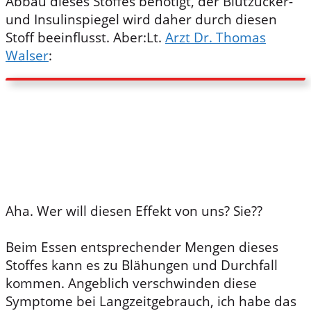
Abbau dieses Stoffes benötigt, der Blutzucker-
und Insulinspiegel wird daher durch diesen
Stoff beeinflusst. Aber:Lt.
Arzt Dr. Thomas
Walser
:
“Substanzen wie Xylit regen den
Hunger an, ohne ihn zu stillen.
Dadurch
wird es schwieriger, die Essmenge zu
kontrollieren”.
Aha. Wer will diesen Effekt von uns? Sie??
Beim Essen entsprechender Mengen dieses
Stoffes kann es zu Blähungen und Durchfall
kommen. Angeblich verschwinden diese
Symptome bei Langzeitgebrauch, ich habe das